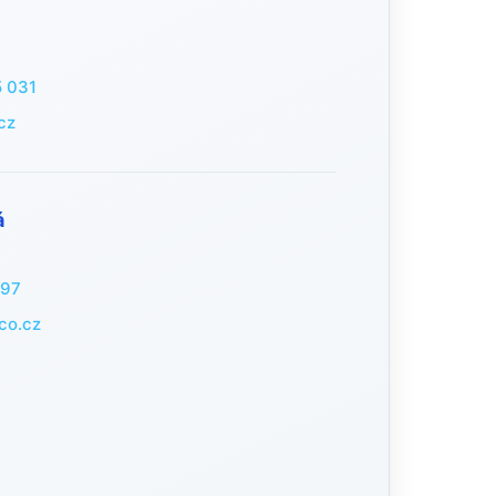
 031
cz
á
097
co.cz