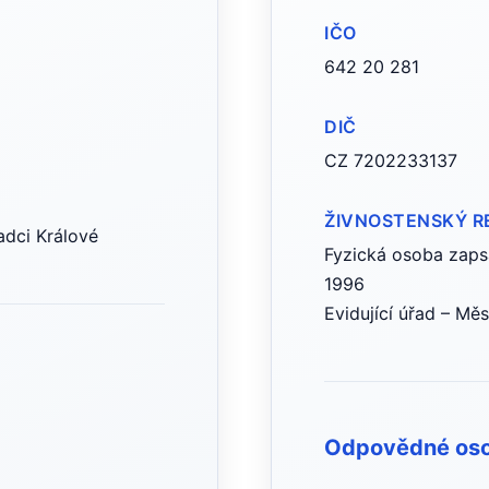
IČO
642 20 281
DIČ
CZ 7202233137
ŽIVNOSTENSKÝ R
dci Králové
Fyzická osoba zapsa
1996
Evidující úřad – Mě
Odpovědné os