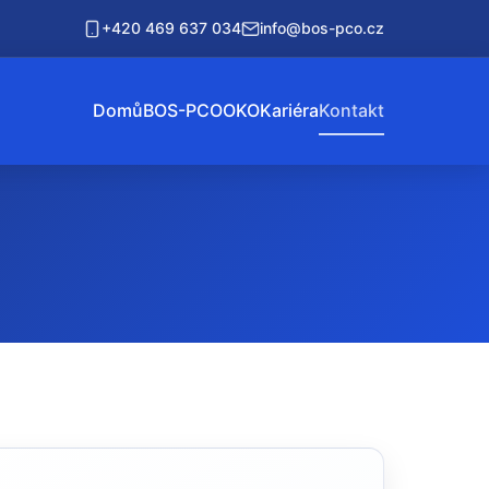
+420 469 637 034
info@bos-pco.cz
Domů
BOS-PCO
OKO
Kariéra
Kontakt