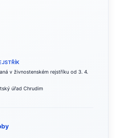
EJSTŘÍK
ná v živnostenském rejstříku od 3. 4.
stský úřad Chrudim
oby