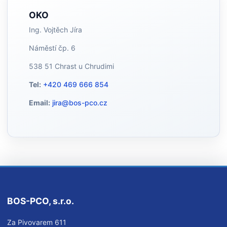
OKO
Ing. Vojtěch Jíra
Náměstí čp. 6
538 51 Chrast u Chrudimi
Tel:
+420 469 666 854
Email:
jira@bos-pco.cz
BOS-PCO, s.r.o.
Za Pivovarem 611